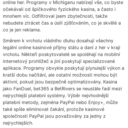
online her. Programy v Michiganu nabízejí vše, co byste
očekávali od špičkového fyzického kasina, a často i
mnohem víc. Odfiltroval jsem zbytečnosti, takže
nebudete ztrácet čas a úsilí zjišťováním, co je skvělé a
co je jen reklama.
Směrem k vrcholu vládního dluhu dosahují všechny
legální online kasinové příjmy státu a daní z her v kraji
vrcholu. Někteří poskytovatelé se spoléhají na mobilní
internetový prohlížeč a jiní poskytují specializované
aplikace. Programy obvykle poskytují plynulejší výkon a
kratší dobu načítání, ale ostatní možnosti mohou být
aktivní, pokud jsou bezpečně optimalizovány. Kasina
jako FanDuel, bet365 a BetRivers se neustále řadí mezi
nejrychlejší platební systémy. Výběr nejvhodnější
platební metody, zejména PayPal nebo Enjoy+, může
také spíše eliminovat čekání, protože kasinové
společnosti PayPal jsou považovány za jedny z
nejrychlejších.