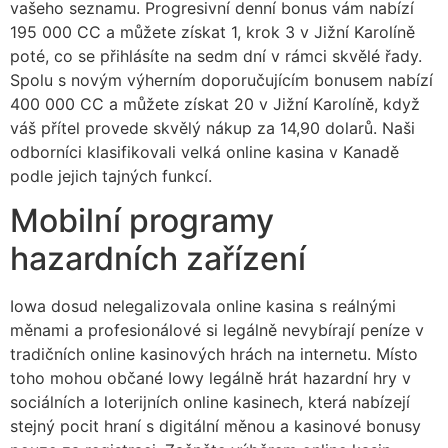
vašeho seznamu. Progresivní denní bonus vám nabízí
195 000 CC a můžete získat 1, krok 3 v Jižní Karolíně
poté, co se přihlásíte na sedm dní v rámci skvělé řady.
Spolu s novým výherním doporučujícím bonusem nabízí
400 000 CC a můžete získat 20 v Jižní Karolíně, když
váš přítel provede skvělý nákup za 14,90 dolarů. Naši
odborníci klasifikovali velká online kasina v Kanadě
podle jejich tajných funkcí.
Mobilní programy
hazardních zařízení
Iowa dosud nelegalizovala online kasina s reálnými
měnami a profesionálové si legálně nevybírají peníze v
tradičních online kasinových hrách na internetu. Místo
toho mohou občané Iowy legálně hrát hazardní hry v
sociálních a loterijních online kasinech, která nabízejí
stejný pocit hraní s digitální měnou a kasinové bonusy