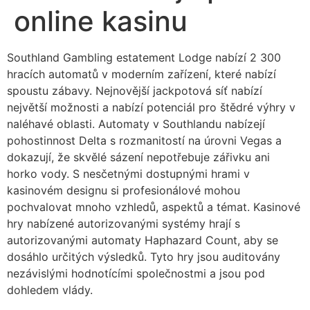
online kasinu
Southland Gambling estatement Lodge nabízí 2 300
hracích automatů v moderním zařízení, které nabízí
spoustu zábavy. Nejnovější jackpotová síť nabízí
největší možnosti a nabízí potenciál pro štědré výhry v
naléhavé oblasti. Automaty v Southlandu nabízejí
pohostinnost Delta s rozmanitostí na úrovni Vegas a
dokazují, že skvělé sázení nepotřebuje zářivku ani
horko vody. S nesčetnými dostupnými hrami v
kasinovém designu si profesionálové mohou
pochvalovat mnoho vzhledů, aspektů a témat.
Kasinové
hry nabízené autorizovanými systémy hrají s
autorizovanými automaty Haphazard Count, aby se
dosáhlo určitých výsledků. Tyto hry jsou auditovány
nezávislými hodnotícími společnostmi a jsou pod
dohledem vlády.