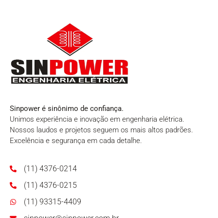
Sinpower é sinônimo de confiança.
Unimos experiência e inovação em engenharia elétrica.
Nossos laudos e projetos seguem os mais altos padrões.
Excelência e segurança em cada detalhe.
(11) 4376-0214
(11) 4376-0215
(11) 93315-4409