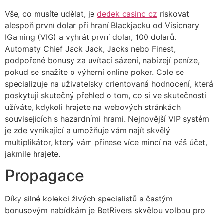
Vše, co musíte udělat, je
dedek casino cz
riskovat
alespoň první dolar při hraní Blackjacku od Visionary
IGaming (VIG) a vyhrát první dolar, 100 dolarů.
Automaty Chief Jack Jack, Jacks nebo Finest,
podpořené bonusy za uvítací sázení, nabízejí peníze,
pokud se snažíte o výherní online poker. Cole se
specializuje na uživatelsky orientovaná hodnocení, která
poskytují skutečný přehled o tom, co si ve skutečnosti
užíváte, kdykoli hrajete na webových stránkách
souvisejících s hazardními hrami. Nejnovější VIP systém
je zde vynikající a umožňuje vám najít skvělý
multiplikátor, který vám přinese více mincí na váš účet,
jakmile hrajete.
Propagace
Díky silné kolekci živých specialistů a častým
bonusovým nabídkám je BetRivers skvělou volbou pro