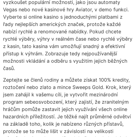
vyzkoušet populární možnosti, jako jsou automaty
Vegas nebo nové kasinové hry Aviator, v demo funkci.
Vyberte si online kasino s jednoduchými platbami z
řady nejlepších amerických značek, protože každé
nabízí rychlé a renomované nabídky. Pokud chcete
rychlé výběry, výhry v reálném čase nebo rychlé výběry
z kasin, tato kasina vám umožňují snadný a efektivní
přístup k výhrám. Zobrazuje tedy nejpoužívanější
možnosti vkládání a odběru s využitím jejich běžných
časů.
Zeptejte se členů rodiny a můžete získat 100% kredity,
roztočení nebo zlato a mince Sweeps Gold. Krok, který
jsem zahájil k vašemu cíli, je vytvořit mezinárodní
program sebeosvobození, který zajistí, že zranitelným
hráčům pomůže zastavit jejich využívání všech online
hazardních příležitostí. Je těžké najít průměrné odvětví
na základě toho, kolik je nabízeno různých přístavů,
protože se to může lišit v závislosti na velikosti