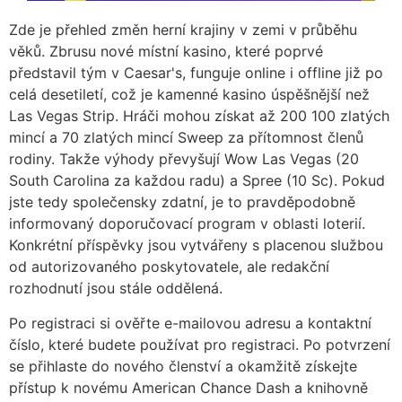
Zde je přehled změn herní krajiny v zemi v průběhu
věků. Zbrusu nové místní kasino, které poprvé
představil tým v Caesar's, funguje online i offline již po
celá desetiletí, což je kamenné kasino úspěšnější než
Las Vegas Strip. Hráči mohou získat až 200 100 zlatých
mincí a 70 zlatých mincí Sweep za přítomnost členů
rodiny. Takže výhody převyšují Wow Las Vegas (20
South Carolina za každou radu) a Spree (10 Sc). Pokud
jste tedy společensky zdatní, je to pravděpodobně
informovaný doporučovací program v oblasti loterií.
Konkrétní příspěvky jsou vytvářeny s placenou službou
od autorizovaného poskytovatele, ale redakční
rozhodnutí jsou stále oddělená.
Po registraci si ověřte e-mailovou adresu a kontaktní
číslo, které budete používat pro registraci. Po potvrzení
se přihlaste do nového členství a okamžitě získejte
přístup k novému American Chance Dash a knihovně