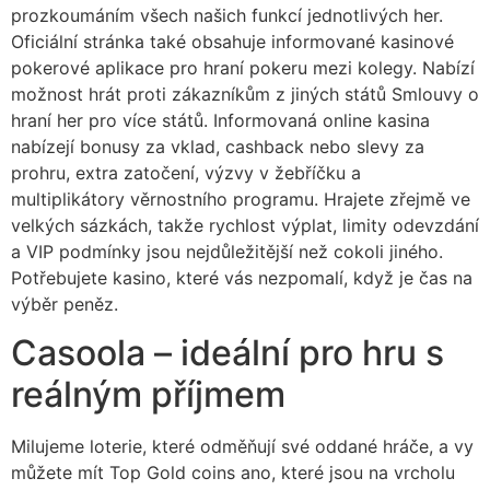
prozkoumáním všech našich funkcí jednotlivých her.
Oficiální stránka také obsahuje informované kasinové
pokerové aplikace pro hraní pokeru mezi kolegy. Nabízí
možnost hrát proti zákazníkům z jiných států Smlouvy o
hraní her pro více států. Informovaná online kasina
nabízejí bonusy za vklad, cashback nebo slevy za
prohru, extra zatočení, výzvy v žebříčku a
multiplikátory věrnostního programu. Hrajete zřejmě ve
velkých sázkách, takže rychlost výplat, limity odevzdání
a VIP podmínky jsou nejdůležitější než cokoli jiného.
Potřebujete kasino, které vás nezpomalí, když je čas na
výběr peněz.
Casoola – ideální pro hru s
reálným příjmem
Milujeme loterie, které odměňují své oddané hráče, a vy
můžete mít Top Gold coins ano, které jsou na vrcholu