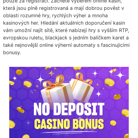
pouze za registraci. Začněte výběrem online kasin,
která jsou plně registrovaná a mají dobrou pověst v
oblasti rozumné hry, rychlých výher a mnoha
kasinových her. Hledání aktuálních doporučení kasin
vám umožní najít sítě, které nabízejí hry s vyšším RTP,
evropskou ruletu, blackjack s jedním balíčkem karet a
také nejnovější online výherní automaty s fascinujícími
bonusy.