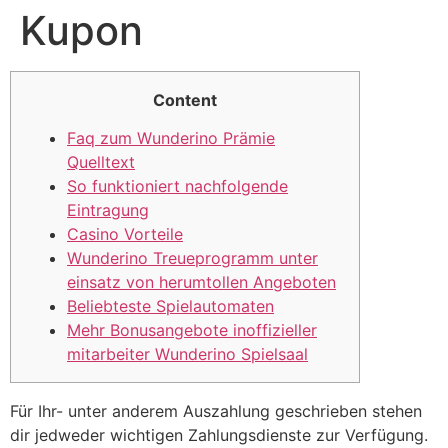
Kupon
Content
Faq zum Wunderino Prämie
Quelltext
So funktioniert nachfolgende
Eintragung
Casino Vorteile
Wunderino Treueprogramm unter
einsatz von herumtollen Angeboten
Beliebteste Spielautomaten
Mehr Bonusangebote inoffizieller
mitarbeiter Wunderino Spielsaal
Für Ihr- unter anderem Auszahlung geschrieben stehen
dir jedweder wichtigen Zahlungsdienste zur Verfügung.