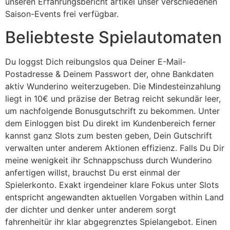
unseren Erfahrungsbericht artikel unser verschiedenen
Saison-Events frei verfügbar.
Beliebteste Spielautomaten
Du loggst Dich reibungslos qua Deiner E-Mail-
Postadresse & Deinem Passwort der, ohne Bankdaten
aktiv Wunderino weiterzugeben. Die Mindesteinzahlung
liegt in 10€ und präzise der Betrag reicht sekundär leer,
um nachfolgende Bonusgutschrift zu bekommen. Unter
dem Einloggen bist Du direkt im Kundenbereich ferner
kannst ganz Slots zum besten geben, Dein Gutschrift
verwalten unter anderem Aktionen effizienz. Falls Du Dir
meine wenigkeit ihr Schnappschuss durch Wunderino
anfertigen willst, brauchst Du erst einmal der
Spielerkonto. Exakt irgendeiner klare Fokus unter Slots
entspricht angewandten aktuellen Vorgaben within Land
der dichter und denker unter anderem sorgt
fahrenheitür ihr klar abgegrenztes Spielangebot. Einen