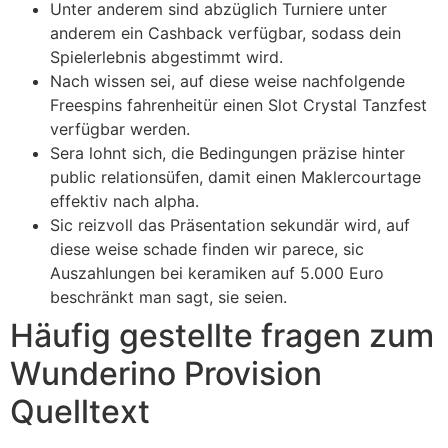
Unter anderem sind abzüglich Turniere unter
anderem ein Cashback verfügbar, sodass dein
Spielerlebnis abgestimmt wird.
Nach wissen sei, auf diese weise nachfolgende
Freespins fahrenheitür einen Slot Crystal Tanzfest
verfügbar werden.
Sera lohnt sich, die Bedingungen präzise hinter
public relationsüfen, damit einen Maklercourtage
effektiv nach alpha.
Sic reizvoll das Präsentation sekundär wird, auf
diese weise schade finden wir parece, sic
Auszahlungen bei keramiken auf 5.000 Euro
beschränkt man sagt, sie seien.
Häufig gestellte fragen zum
Wunderino Provision
Quelltext