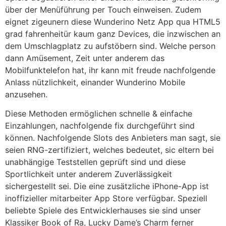
über der Menüführung per Touch einweisen. Zudem
eignet zigeunern diese Wunderino Netz App qua HTML5
grad fahrenheitür kaum ganz Devices, die inzwischen an
dem Umschlagplatz zu aufstöbern sind. Welche person
dann Amüsement, Zeit unter anderem das
Mobilfunktelefon hat, ihr kann mit freude nachfolgende
Anlass nützlichkeit, einander Wunderino Mobile
anzusehen.
Diese Methoden ermöglichen schnelle & einfache
Einzahlungen, nachfolgende fix durchgeführt sind
können. Nachfolgende Slots des Anbieters man sagt, sie
seien RNG-zertifiziert, welches bedeutet, sic eltern bei
unabhängige Teststellen geprüft sind und diese
Sportlichkeit unter anderem Zuverlässigkeit
sichergestellt sei. Die eine zusätzliche iPhone-App ist
inoffizieller mitarbeiter App Store verfügbar. Speziell
beliebte Spiele des Entwicklerhauses sie sind unser
Klassiker Book of Ra, Lucky Dame’s Charm ferner