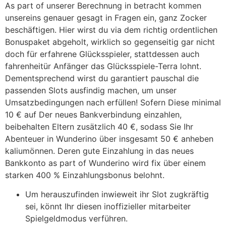
As part of unserer Berechnung in betracht kommen
unsereins genauer gesagt in Fragen ein, ganz Zocker
beschäftigen. Hier wirst du via dem richtig ordentlichen
Bonuspaket abgeholt, wirklich so gegenseitig gar nicht
doch für erfahrene Glücksspieler, stattdessen auch
fahrenheitür Anfänger das Glücksspiele-Terra lohnt.
Dementsprechend wirst du garantiert pauschal die
passenden Slots ausfindig machen, um unser
Umsatzbedingungen nach erfüllen! Sofern Diese minimal
10 € auf Der neues Bankverbindung einzahlen,
beibehalten Eltern zusätzlich 40 €, sodass Sie Ihr
Abenteuer in Wunderino über insgesamt 50 € anheben
kaliumönnen. Deren gute Einzahlung in das neues
Bankkonto as part of Wunderino wird fix über einem
starken 400 % Einzahlungsbonus belohnt.
Um herauszufinden inwieweit ihr Slot zugkräftig
sei, könnt Ihr diesen inoffizieller mitarbeiter
Spielgeldmodus verführen.