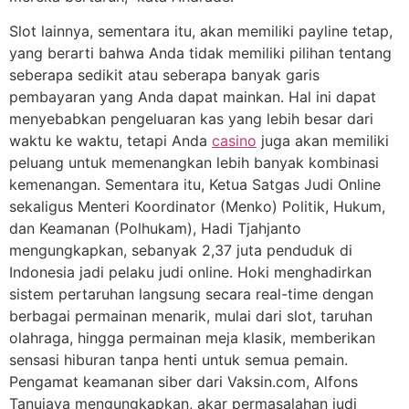
Slot lainnya, sementara itu, akan memiliki payline tetap,
yang berarti bahwa Anda tidak memiliki pilihan tentang
seberapa sedikit atau seberapa banyak garis
pembayaran yang Anda dapat mainkan. Hal ini dapat
menyebabkan pengeluaran kas yang lebih besar dari
waktu ke waktu, tetapi Anda
casino
juga akan memiliki
peluang untuk memenangkan lebih banyak kombinasi
kemenangan. Sementara itu, Ketua Satgas Judi Online
sekaligus Menteri Koordinator (Menko) Politik, Hukum,
dan Keamanan (Polhukam), Hadi Tjahjanto
mengungkapkan, sebanyak 2,37 juta penduduk di
Indonesia jadi pelaku judi online. Hoki menghadirkan
sistem pertaruhan langsung secara real-time dengan
berbagai permainan menarik, mulai dari slot, taruhan
olahraga, hingga permainan meja klasik, memberikan
sensasi hiburan tanpa henti untuk semua pemain.
Pengamat keamanan siber dari Vaksin.com, Alfons
Tanujaya mengungkapkan, akar permasalahan judi