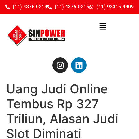
(11) 4376-0214
(11) 4376-0215
(11) 93315-4409
Uang Judi Online
Tembus Rp 327
Triliun, Alasan Judi
Slot Diminati