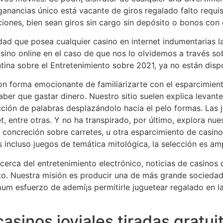
ganancias único está vacante de giros regalado falto requis
iones, bien sean giros sin cargo sin depósito o bonos con 
dad que posea cualquier casino en internet indumentarias l
casino online en el caso de que nos lo olvidemos a través 
tina sobre el Entretenimiento sobre 2021, ya no están disp
on forma emocionante de familiarizarte con el esparcimien
aber que gastar dinero. Nuestro sitio suelen explica levant
cción de palabras desplazándolo hacia el pelo formas. Las 
t, entre otras. Y no ha transpirado, por último, explora nue
 concreción sobre carretes, u otra esparcimiento de casin
incluso juegos de temática mitológica, la selección es amp
 acerca del entretenimiento electrónico, noticias de casinos
nto. Nuestra misión es producir una de más grande sociedad
um esfuerzo de ademí¡s permitirle juguetear regalado en l
asinos joviales tiradas gratui