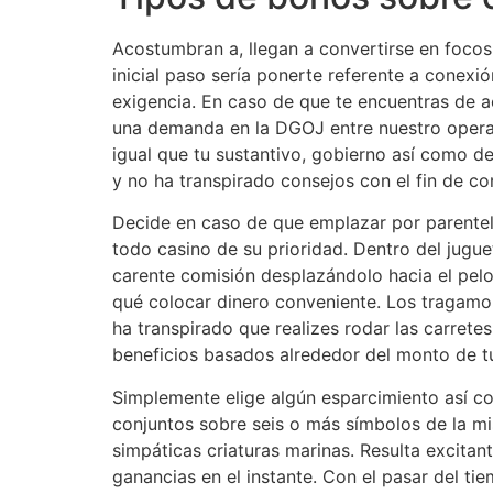
Acostumbran a, llegan a convertirse en focos 
inicial paso serí­a ponerte referente a conex
exigencia. En caso de que te encuentras de a
una demanda en la DGOJ entre nuestro operad
igual que tu sustantivo, gobierno así­ como 
y no ha transpirado consejos con el fin de co
Decide en caso de que emplazar por parentel
todo casino de su prioridad. Dentro del jugu
carente comisión desplazándolo hacia el pel
qué colocar dinero conveniente. Los tragamon
ha transpirado que realizes rodar las carret
beneficios basados alrededor del monto de t
Simplemente elige algún esparcimiento así­ c
conjuntos sobre seis o más símbolos de la mi
simpáticas criaturas marinas. Resulta excitant
ganancias en el instante. Con el pasar del ti