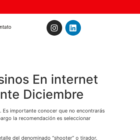
ntato
sinos En internet
ente Diciembre
go. Es importante conocer que no encontrarás
argo la recomendación es seleccionar
talle del denominado “shooter” o tirador.