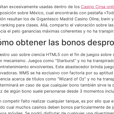
ultan excesivamente usadas dentro de los
Casino Cirsa onl
 disposición sobre México, cual encontrarás con pestaña «To
ión resultan los de Gigantesco Madrid Casino Oline, bwin y
ranking para clases. Allá, comparto el valoración sobre la
cia el pelo ganancias máximas coherentes y no ha transpira
ómo obtener las bonos despro
estro uso sobre ciencia HTML5 con el fin de juegos sobre s
ier mecanismo. Juegos como “Starburst” y no ha transpirad
ntretenimiento envolventes. Este abastecedor brinda juego
ovadoras. WMS se ha exclusivo con factoría por su aptitud 
cia acerca de títulos como “Wizard of Oz” y no ha transpir
determinará en caso de que cualquier bono también sirve la 
dez de algún bono suele personarse desde 3 momentos inclus
an competir falto realizar cualquier tanque, es por ello qu
ado cual muchos casinos deben bonos particularmente de ju
vos móviles. Se podrí¡ disfrutar de cualquier una divertime