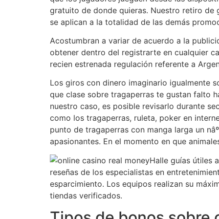
gratuito de donde quieras. Nuestro retiro de 
se aplican a la totalidad de las demás promoc
Acostumbran a variar de acuerdo a la publici
obtener dentro del registrarte en cualquier 
recien estrenada regulación referente a Argen
Los giros con dinero imaginario igualmente s
que clase sobre tragaperras te gustan falto h
nuestro caso, es posible revisarlo durante se
como los tragaperras, ruleta, poker en interne
punto de tragaperras con manga larga un nâº
apasionantes. En el momento en que animales 
Halle guías útiles
reseñas de los especialistas en entretenimie
esparcimiento. Los equipos realizan su máxim
tiendas verificados.
Tipos de bonos sobre c