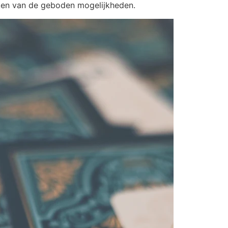
ken van de geboden mogelijkheden.