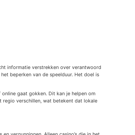
cht informatie verstrekken over verantwoord
n het beperken van de speelduur. Het doel is
 online gaat gokken. Dit kan je helpen om
 regio verschillen, wat betekent dat lokale
 en vergunningen. Alleen casino’s die in het