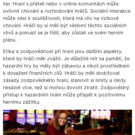
her. Hraní s přáteli nebo v online komunitách může
ovlivnit chování a rozhodování hráčů. Sociální interakce
může vést k soutěživosti, která má vliv na rizikové
chování. Hráči by si měli být vědomi těchto sociálních
vlivů a pokusit se je řídit, aby zůstali ve svém herním
plánu.
Etika a zodpovědnost při hraní jsou dalšími aspekty,
které by hráči měli zvážit. Je důležité mít na paměti, že
hazardní hry by měly být zábavou a nikoli prostředkem
k dosažení finančních cílů. Hráči by měli dodržovat
zásady zodpovědného hraní, stanovit si limity a nikdy
nesázet více, než si mohou dovolit ztratit. Zodpovědný
přístup k hazardním hrám může přispět k pozitivnímu
hernímu zážitku.