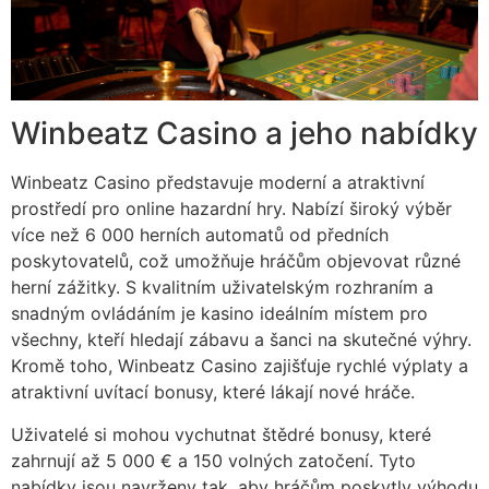
Winbeatz Casino a jeho nabídky
Winbeatz Casino představuje moderní a atraktivní
prostředí pro online hazardní hry. Nabízí široký výběr
více než 6 000 herních automatů od předních
poskytovatelů, což umožňuje hráčům objevovat různé
herní zážitky. S kvalitním uživatelským rozhraním a
snadným ovládáním je kasino ideálním místem pro
všechny, kteří hledají zábavu a šanci na skutečné výhry.
Kromě toho, Winbeatz Casino zajišťuje rychlé výplaty a
atraktivní uvítací bonusy, které lákají nové hráče.
Uživatelé si mohou vychutnat štědré bonusy, které
zahrnují až 5 000 € a 150 volných zatočení. Tyto
nabídky jsou navrženy tak, aby hráčům poskytly výhodu