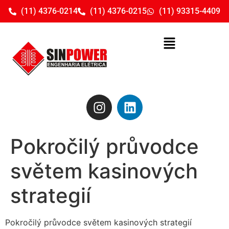
(11) 4376-0214
(11) 4376-0215
(11) 93315-4409
Pokročilý průvodce
světem kasinových
strategií
Pokročilý průvodce světem kasinových strategií