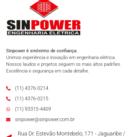
Sinpower é sinônimo de confiança.
Unimos experiência e inovação em engenharia elétrica.
Nossos laudos e projetos seguem os mais altos padrões.
Excelência e segurança em cada detalhe.
(11) 4376-0214
(11) 4376-0215
(11) 93315-4409
sinpower@sinpower.com.br
Rua Dr. Estevão Montebelo, 171 - Jaguaribe /