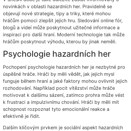
novinkách v oblasti hazardních her. Pravidelně se
objevují nové strategie, tipy a triky, které mohou
hráčům pomoci zlepšit jejich hru. Sledování online fór,
blogů a videí může poskytnout užitečné informace a
inspiraci pro další hraní. Moderní technologie tak může
hráčům poskytnout výhodu, kterou by jinak neměli.
Psychologie hazardních her
Pochopení psychologie hazardních her je nezbytné pro
úspěšné hráče. Hráči by měli vědět, jak jejich mysl
funguje během hraní a jaké faktory mohou ovlivnit jejich
rozhodování. Například pocit vítězství může hráče
motivovat k dalšímu sázení, zatímco prohra může vést
k frustraci a impulzivnímu chování. Hráči by měli mít
schopnost rozpoznat tyto emocionální reakce a
efektivně je řídit.
Dalším klíčovým prvkem je sociální aspekt hazardních