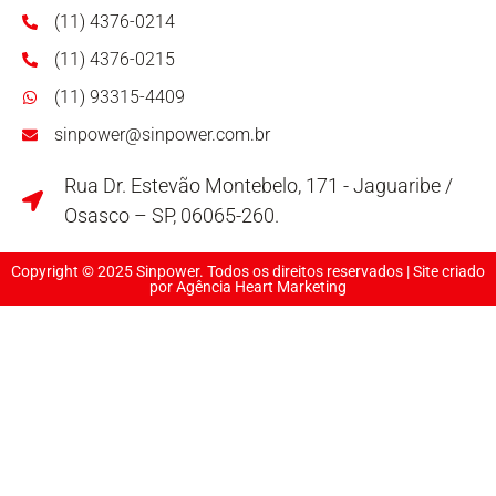
(11) 4376-0214
(11) 4376-0215
(11) 93315-4409
sinpower@sinpower.com.br
Rua Dr. Estevão Montebelo, 171 - Jaguaribe /
Osasco – SP, 06065-260.
Copyright © 2025 Sinpower. Todos os direitos reservados | Site criado
por Agência Heart Marketing