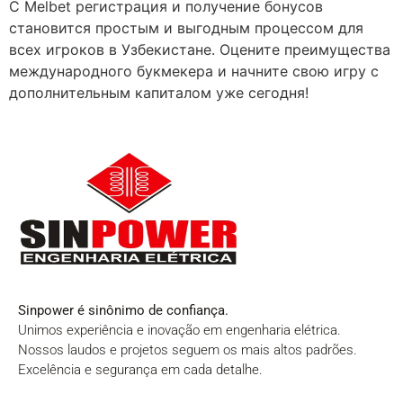
С Melbet регистрация и получение бонусов
становится простым и выгодным процессом для
всех игроков в Узбекистане. Оцените преимущества
международного букмекера и начните свою игру с
дополнительным капиталом уже сегодня!
Sinpower é sinônimo de confiança.
Unimos experiência e inovação em engenharia elétrica.
Nossos laudos e projetos seguem os mais altos padrões.
Excelência e segurança em cada detalhe.