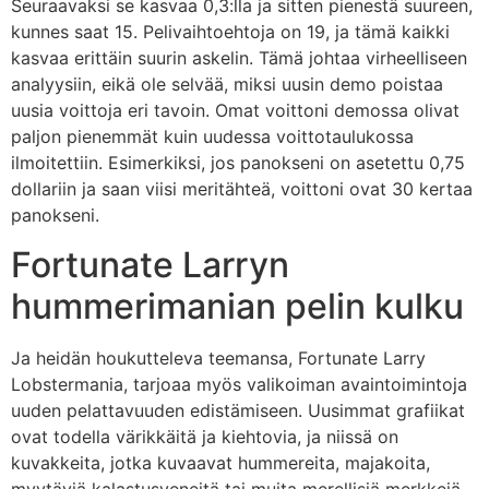
Seuraavaksi se kasvaa 0,3:lla ja sitten pienestä suureen,
kunnes saat 15. Pelivaihtoehtoja on 19, ja tämä kaikki
kasvaa erittäin suurin askelin. Tämä johtaa virheelliseen
analyysiin, eikä ole selvää, miksi uusin demo poistaa
uusia voittoja eri tavoin. Omat voittoni demossa olivat
paljon pienemmät kuin uudessa voittotaulukossa
ilmoitettiin. Esimerkiksi, jos panokseni on asetettu 0,75
dollariin ja saan viisi meritähteä, voittoni ovat 30 kertaa
panokseni.
Fortunate Larryn
hummerimanian pelin kulku
Ja heidän houkutteleva teemansa, Fortunate Larry
Lobstermania, tarjoaa myös valikoiman avaintoimintoja
uuden pelattavuuden edistämiseen. Uusimmat grafiikat
ovat todella värikkäitä ja kiehtovia, ja niissä on
kuvakkeita, jotka kuvaavat hummereita, majakoita,
myytäviä kalastusveneitä tai muita merellisiä merkkejä.