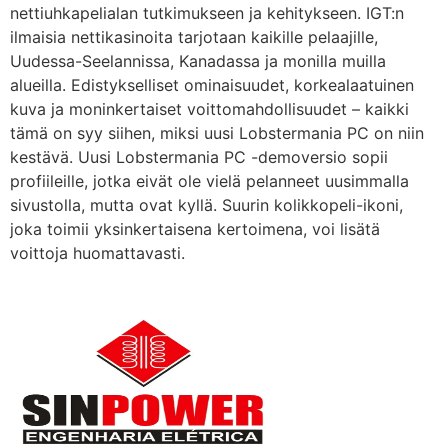
nettiuhkapelialan tutkimukseen ja kehitykseen. IGT:n
ilmaisia ​​nettikasinoita tarjotaan kaikille pelaajille,
Uudessa-Seelannissa, Kanadassa ja monilla muilla
alueilla. Edistykselliset ominaisuudet, korkealaatuinen
kuva ja moninkertaiset voittomahdollisuudet – kaikki
tämä on syy siihen, miksi uusi Lobstermania PC on niin
kestävä. Uusi Lobstermania PC -demoversio sopii
profiileille, jotka eivät ole vielä pelanneet uusimmalla
sivustolla, mutta ovat kyllä. Suurin kolikkopeli-ikoni,
joka toimii yksinkertaisena kertoimena, voi lisätä
voittoja huomattavasti.