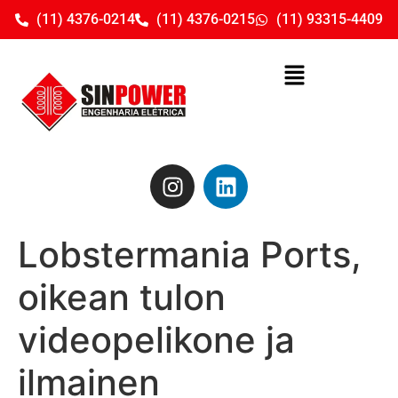
(11) 4376-0214
(11) 4376-0215
(11) 93315-4409
Lobstermania Ports,
oikean tulon
videopelikone ja
ilmainen