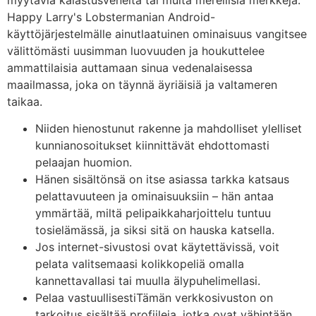
Happy Larry's Lobstermanian Android-
käyttöjärjestelmälle ainutlaatuinen ominaisuus vangitsee
välittömästi uusimman luovuuden ja houkuttelee
ammattilaisia ​​auttamaan sinua vedenalaisessa
maailmassa, joka on täynnä äyriäisiä ja valtameren
taikaa.
Niiden hienostunut rakenne ja mahdolliset ylelliset
kunnianosoitukset kiinnittävät ehdottomasti
pelaajan huomion.
Hänen sisältönsä on itse asiassa tarkka katsaus
pelattavuuteen ja ominaisuuksiin – hän antaa
ymmärtää, miltä pelipaikkaharjoittelu tuntuu
tosielämässä, ja siksi sitä on hauska katsella.
Jos internet-sivustosi ovat käytettävissä, voit
pelata valitsemaasi kolikkopeliä omalla
kannettavallasi tai muulla älypuhelimellasi.
Pelaa vastuullisestiTämän verkkosivuston on
tarkoitus sisältää profiileja, jotka ovat vähintään