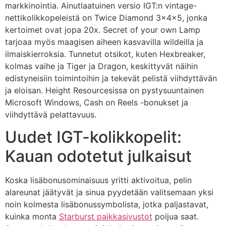
markkinointia. Ainutlaatuinen versio IGT:n vintage-
nettikolikkopeleistä on Twice Diamond 3x4x5, jonka
kertoimet ovat jopa 20x. Secret of your own Lamp
tarjoaa myös maagisen aiheen kasvavilla wildeilla ja
ilmaiskierroksia.
Tunnetut otsikot, kuten Hexbreaker,
kolmas vaihe ja Tiger ja Dragon, keskittyvät näihin
edistyneisiin toimintoihin ja tekevät pelistä viihdyttävän
ja eloisan. Height Resourcesissa on pystysuuntainen
Microsoft Windows, Cash on Reels -bonukset ja
viihdyttävä pelattavuus.
Uudet IGT-kolikkopelit:
Kauan odotetut julkaisut
Koska lisäbonusominaisuus yritti aktivoitua, pelin
alareunat jäätyvät ja sinua pyydetään valitsemaan yksi
noin kolmesta lisäbonussymbolista, jotka paljastavat,
kuinka monta
Starburst paikkasivustot
poijua saat.