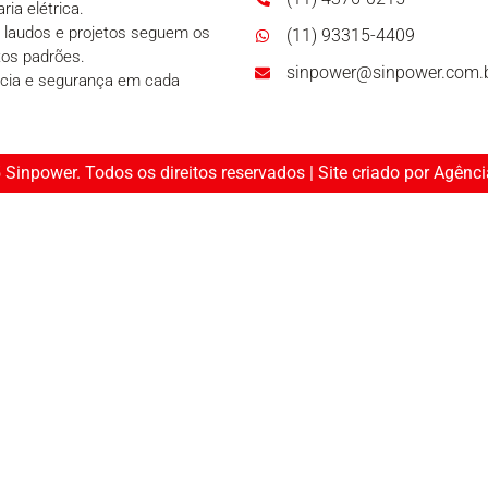
ria elétrica.
laudos e projetos seguem os
(11) 93315-4409
tos padrões.
sinpower@sinpower.com.
cia e segurança em cada
.
Sinpower. Todos os direitos reservados | Site criado por Agênc