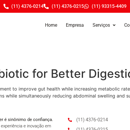
(11) 4376-0214
(11) 4376-0215
(11) 93315-4409
Home
Empresa
Serviços
Co
otic for Better Digesti
ment to improve gut health while increasing metabolic rates
sms while simultaneously reducing abdominal swelling and su
r é sinônimo de confiança.
(11) 4376-0214
experiência e inovação em
(11) 4376-0215