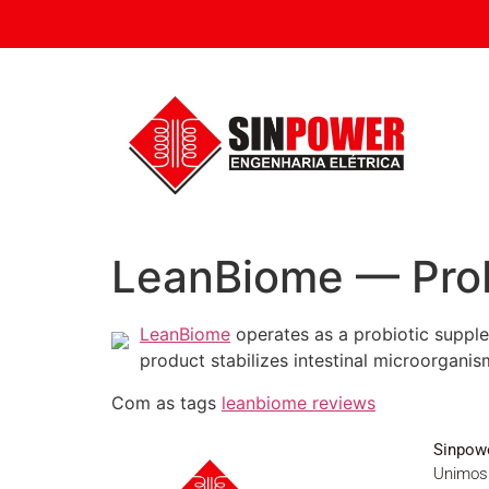
LeanBiome — Probi
LeanBiome
operates as a probiotic supple
product stabilizes intestinal microorgani
Com as tags
leanbiome reviews
Sinpowe
Unimos 