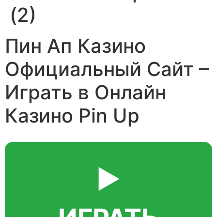
(2)
Пин Ап Казино
Официальный Сайт –
Играть в Онлайн
Казино Pin Up
▶️