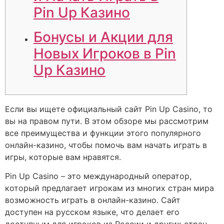
Pin Up Казино
Бонусы и Акции для
Новых Игроков в Pin
Up Казино
Если вы ищете официальный сайт Pin Up Casino, то
вы на правом пути. В этом обзоре мы рассмотрим
все преимущества и функции этого популярного
онлайн-казино, чтобы помочь вам начать играть в
игры, которые вам нравятся.
Pin Up Casino – это международный оператор,
который предлагает игрокам из многих стран мира
возможность играть в онлайн-казино. Сайт
доступен на русском языке, что делает его