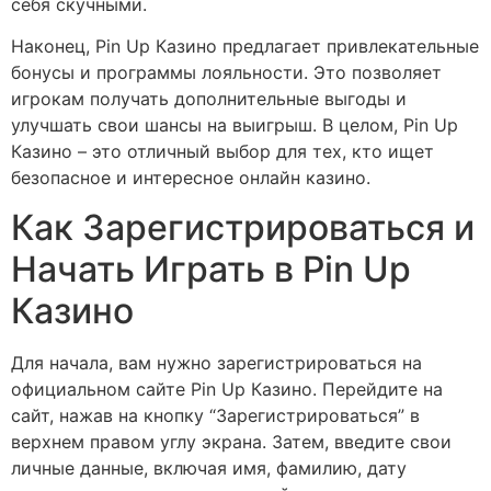
себя скучными.
Наконец, Pin Up Казино предлагает привлекательные
бонусы и программы лояльности. Это позволяет
игрокам получать дополнительные выгоды и
улучшать свои шансы на выигрыш. В целом, Pin Up
Казино – это отличный выбор для тех, кто ищет
безопасное и интересное онлайн казино.
Как Зарегистрироваться и
Начать Играть в Pin Up
Казино
Для начала, вам нужно зарегистрироваться на
официальном сайте Pin Up Казино. Перейдите на
сайт, нажав на кнопку “Зарегистрироваться” в
верхнем правом углу экрана. Затем, введите свои
личные данные, включая имя, фамилию, дату