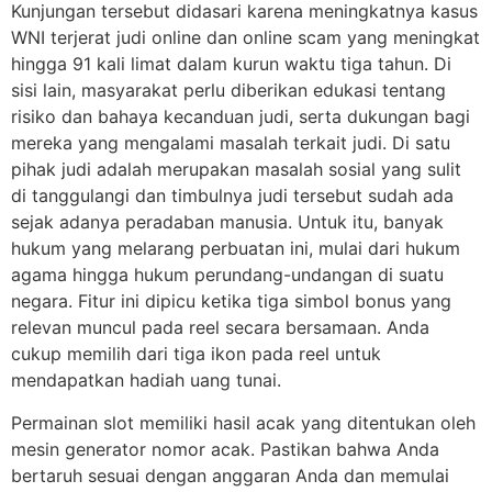
Kunjungan tersebut didasari karena meningkatnya kasus
WNI terjerat judi online dan online scam yang meningkat
hingga 91 kali limat dalam kurun waktu tiga tahun. Di
sisi lain, masyarakat perlu diberikan edukasi tentang
risiko dan bahaya kecanduan judi, serta dukungan bagi
mereka yang mengalami masalah terkait judi. Di satu
pihak judi adalah merupakan masalah sosial yang sulit
di tanggulangi dan timbulnya judi tersebut sudah ada
sejak adanya peradaban manusia. Untuk itu, banyak
hukum yang melarang perbuatan ini, mulai dari hukum
agama hingga hukum perundang-undangan di suatu
negara. Fitur ini dipicu ketika tiga simbol bonus yang
relevan muncul pada reel secara bersamaan. Anda
cukup memilih dari tiga ikon pada reel untuk
mendapatkan hadiah uang tunai.
Permainan slot memiliki hasil acak yang ditentukan oleh
mesin generator nomor acak. Pastikan bahwa Anda
bertaruh sesuai dengan anggaran Anda dan memulai