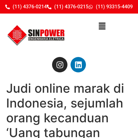
(11) 4376-0214
(11) 4376-0215
(11) 93315-4409
Judi online marak di
Indonesia, sejumlah
orang kecanduan
‘Uang tabungan