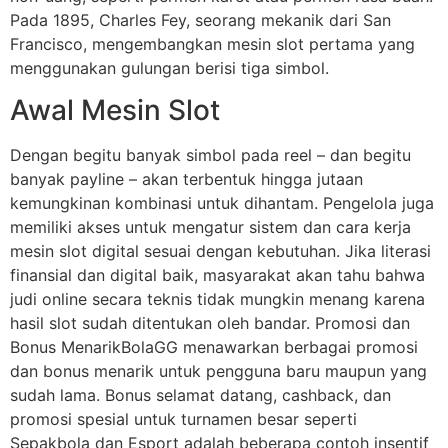
Pada 1895, Charles Fey, seorang mekanik dari San
Francisco, mengembangkan mesin slot pertama yang
menggunakan gulungan berisi tiga simbol.
Awal Mesin Slot
Dengan begitu banyak simbol pada reel – dan begitu
banyak payline – akan terbentuk hingga jutaan
kemungkinan kombinasi untuk dihantam. Pengelola juga
memiliki akses untuk mengatur sistem dan cara kerja
mesin slot digital sesuai dengan kebutuhan. Jika literasi
finansial dan digital baik, masyarakat akan tahu bahwa
judi online secara teknis tidak mungkin menang karena
hasil slot sudah ditentukan oleh bandar. Promosi dan
Bonus MenarikBolaGG menawarkan berbagai promosi
dan bonus menarik untuk pengguna baru maupun yang
sudah lama. Bonus selamat datang, cashback, dan
promosi spesial untuk turnamen besar seperti
Sepakbola dan Esport adalah beberapa contoh insentif