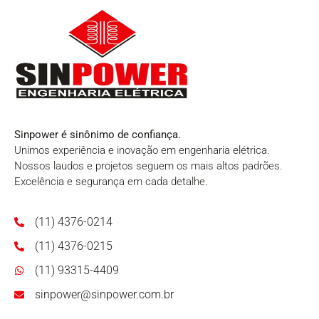
Sinpower é sinônimo de confiança.
Unimos experiência e inovação em engenharia elétrica.
Nossos laudos e projetos seguem os mais altos padrões.
Excelência e segurança em cada detalhe.
(11) 4376-0214
(11) 4376-0215
(11) 93315-4409
sinpower@sinpower.com.br