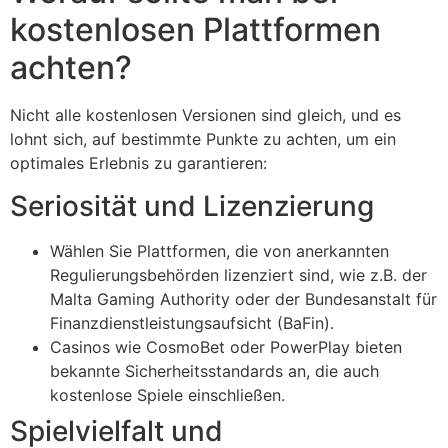
kostenlosen Plattformen
achten?
Nicht alle kostenlosen Versionen sind gleich, und es
lohnt sich, auf bestimmte Punkte zu achten, um ein
optimales Erlebnis zu garantieren:
Seriosität und Lizenzierung
Wählen Sie Plattformen, die von anerkannten
Regulierungsbehörden lizenziert sind, wie z.B. der
Malta Gaming Authority oder der Bundesanstalt für
Finanzdienstleistungsaufsicht (BaFin).
Casinos wie CosmoBet oder PowerPlay bieten
bekannte Sicherheitsstandards an, die auch
kostenlose Spiele einschließen.
Spielvielfalt und