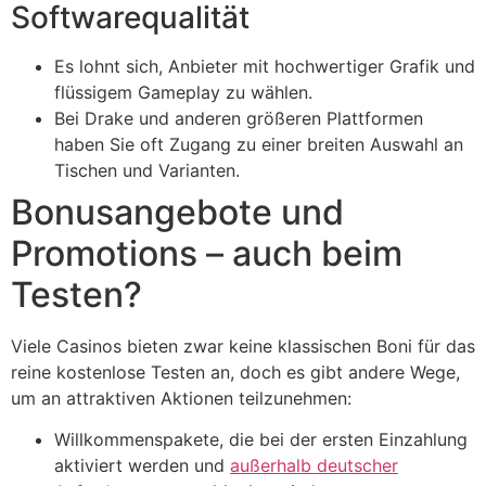
Softwarequalität
Es lohnt sich, Anbieter mit hochwertiger Grafik und
flüssigem Gameplay zu wählen.
Bei Drake und anderen größeren Plattformen
haben Sie oft Zugang zu einer breiten Auswahl an
Tischen und Varianten.
Bonusangebote und
Promotions – auch beim
Testen?
Viele Casinos bieten zwar keine klassischen Boni für das
reine kostenlose Testen an, doch es gibt andere Wege,
um an attraktiven Aktionen teilzunehmen:
Willkommenspakete, die bei der ersten Einzahlung
aktiviert werden und
außerhalb deutscher