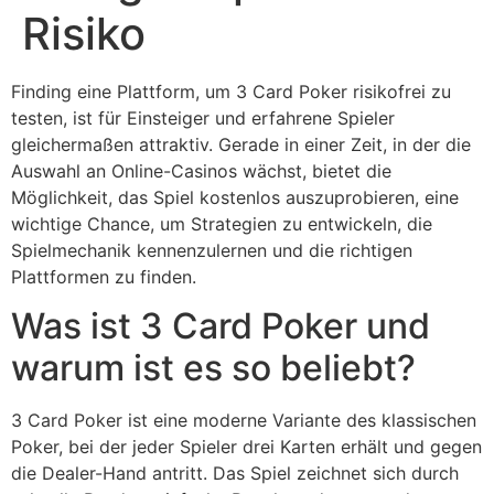
Risiko
Finding eine Plattform, um 3 Card Poker risikofrei zu
testen, ist für Einsteiger und erfahrene Spieler
gleichermaßen attraktiv. Gerade in einer Zeit, in der die
Auswahl an Online-Casinos wächst, bietet die
Möglichkeit, das Spiel kostenlos auszuprobieren, eine
wichtige Chance, um Strategien zu entwickeln, die
Spielmechanik kennenzulernen und die richtigen
Plattformen zu finden.
Was ist 3 Card Poker und
warum ist es so beliebt?
3 Card Poker ist eine moderne Variante des klassischen
Poker, bei der jeder Spieler drei Karten erhält und gegen
die Dealer-Hand antritt. Das Spiel zeichnet sich durch