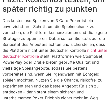
später richtig zu punkten
Das kostenlose Spielen von 3 Card Poker ist ein
unverzichtbarer Schritt, um die Spielmechanik zu
verstehen, die Plattform kennenzulernen und die eigene
Strategie zu optimieren. Dabei sollten Sie stets auf die
Seriosität des Anbieters achten und sicherstellen, dass
die Plattform nicht unter deutscher Kontrolle
nicht unter
deutscher Kontrolle
steht. Plattformen wie CosmoBet,
PowerPlay oder Drake bieten geprüfte Qualität und
vielfältige Spielangebote, sodass Sie bestens
vorbereitet sind, wenn Sie irgendwann mit Echtgeld
spielen möchten. Nutzen Sie die Chance, risikofrei zu
experimentieren und das beste Angebot für sich zu
entdecken – dann steht einem sicheren und
unterhaltsamen Poker-Erlebnis nichts mehr im Weg.