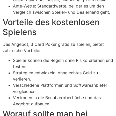
Ante-Wette: Standardwette, bei der es um den
Vergleich zwischen Spieler- und Dealerhand geht.
Vorteile des kostenlosen
Spielens
Das Angebot, 3 Card Poker gratis zu spielen, bietet
zahlreiche Vorteile:
Spieler können die Regeln ohne Risiko erlernen und
testen.
Strategien entwickeln, ohne echtes Geld zu
verlieren.
Verschiedene Plattformen und Softwareanbieter
vergleichen.
Vertrauen in die Benutzeroberfläche und das
Angebot aufbauen.
Worauf sollte man bei