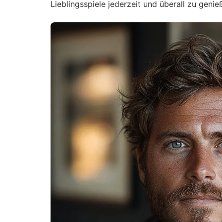
Lieblingsspiele jederzeit und überall zu genie