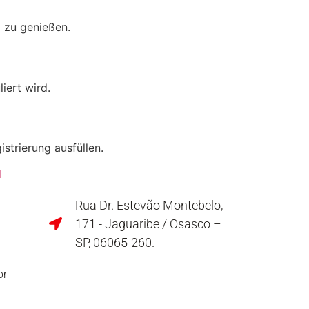
l zu genießen.
iert wird.
strierung ausfüllen.
l
Rua Dr. Estevão Montebelo,
171 - Jaguaribe / Osasco –
SP, 06065-260.
br