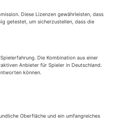
mission. Diese Lizenzen gewährleisten, dass
g getestet, um sicherzustellen, dass die
Spielerfahrung. Die Kombination aus einer
tiven Anbieter für Spieler in Deutschland.
eantworten können.
reundliche Oberfläche und ein umfangreiches