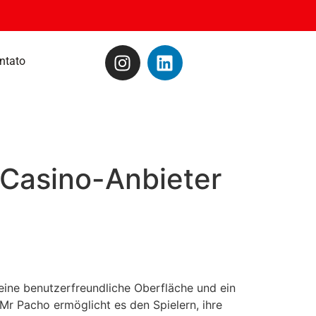
ntato
 Casino-Anbieter
 eine benutzerfreundliche Oberfläche und ein
Mr Pacho ermöglicht es den Spielern, ihre