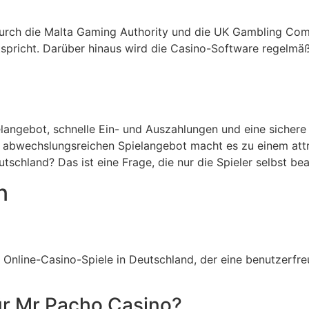
 durch die Malta Gaming Authority und die UK Gambling Com
spricht. Darüber hinaus wird die Casino-Software regelmäßi
angebot, schnelle Ein- und Auszahlungen und eine sichere 
abwechslungsreichen Spielangebot macht es zu einem attrak
tschland? Das ist eine Frage, die nur die Spieler selbst b
n
ür Online-Casino-Spiele in Deutschland, der eine benutzerf
für Mr Pacho Casino?