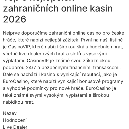
zahraničních online kasin
2026
Nejprve doporučíme zahraniční online casino pro české
hráče, které nabízí nejlepší zážitek. První na naší listině
je CasinoVIP, které nabízí širokou škálu hudebních hrat,
včetně live dealerových hrat a slotů s vysokými
výplatami. CasinoVIP je známé svou zákaznickou
podporou 24/7 a bezpečnými finančními transakcemi.
Dále se nachází i kasino s vynikající reputací, jako je
EuroCasino, které nabízí vynikající bonusové programy
a výhodné podmínky pro nové hráče. EuroCasino je
také známé svými vysokými výplatami a širokou
nabídkou hrat.
Název
Hodnocení
Live Dealer