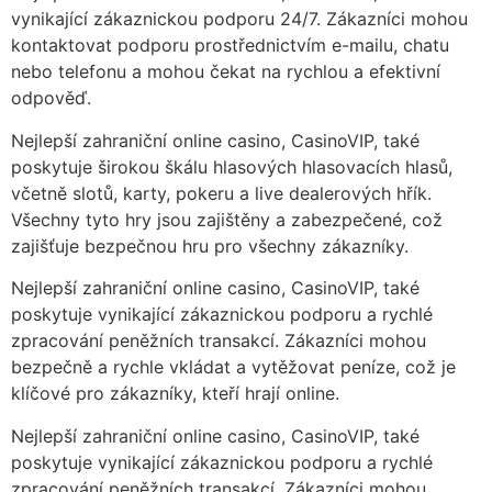
vynikající zákaznickou podporu 24/7. Zákazníci mohou
kontaktovat podporu prostřednictvím e-mailu, chatu
nebo telefonu a mohou čekat na rychlou a efektivní
odpověď.
Nejlepší zahraniční online casino, CasinoVIP, také
poskytuje širokou škálu hlasových hlasovacích hlasů,
včetně slotů, karty, pokeru a live dealerových hřík.
Všechny tyto hry jsou zajištěny a zabezpečené, což
zajišťuje bezpečnou hru pro všechny zákazníky.
Nejlepší zahraniční online casino, CasinoVIP, také
poskytuje vynikající zákaznickou podporu a rychlé
zpracování peněžních transakcí. Zákazníci mohou
bezpečně a rychle vkládat a vytěžovat peníze, což je
klíčové pro zákazníky, kteří hrají online.
Nejlepší zahraniční online casino, CasinoVIP, také
poskytuje vynikající zákaznickou podporu a rychlé
zpracování peněžních transakcí. Zákazníci mohou