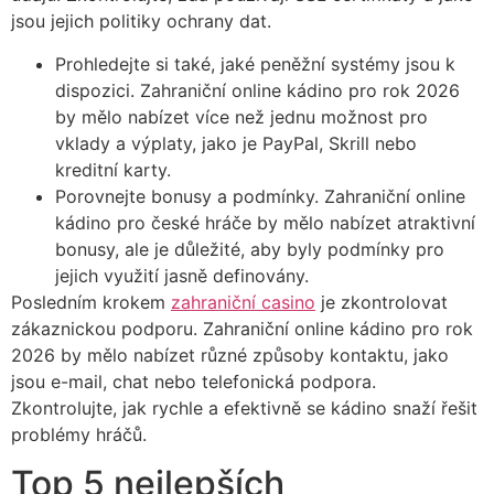
jsou jejich politiky ochrany dat.
Prohledejte si také, jaké peněžní systémy jsou k
dispozici. Zahraniční online kádino pro rok 2026
by mělo nabízet více než jednu možnost pro
vklady a výplaty, jako je PayPal, Skrill nebo
kreditní karty.
Porovnejte bonusy a podmínky. Zahraniční online
kádino pro české hráče by mělo nabízet atraktivní
bonusy, ale je důležité, aby byly podmínky pro
jejich využití jasně definovány.
Posledním krokem
zahraniční casino
je zkontrolovat
zákaznickou podporu. Zahraniční online kádino pro rok
2026 by mělo nabízet různé způsoby kontaktu, jako
jsou e-mail, chat nebo telefonická podpora.
Zkontrolujte, jak rychle a efektivně se kádino snaží řešit
problémy hráčů.
Top 5 nejlepších