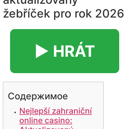
žebříček pro rok 2026
▶️ HRÁT
Содержимое
Nejlepší zahraniční
online casino: