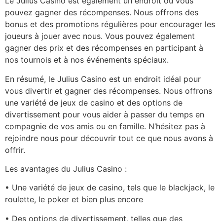
Le Julius Casino est également un endroit où vous
pouvez gagner des récompenses. Nous offrons des
bonus et des promotions régulières pour encourager les
joueurs à jouer avec nous. Vous pouvez également
gagner des prix et des récompenses en participant à
nos tournois et à nos événements spéciaux.
En résumé, le Julius Casino est un endroit idéal pour
vous divertir et gagner des récompenses. Nous offrons
une variété de jeux de casino et des options de
divertissement pour vous aider à passer du temps en
compagnie de vos amis ou en famille. N’hésitez pas à
rejoindre nous pour découvrir tout ce que nous avons à
offrir.
Les avantages du Julius Casino :
• Une variété de jeux de casino, tels que le blackjack, le
roulette, le poker et bien plus encore
• Des options de divertissement, telles que des