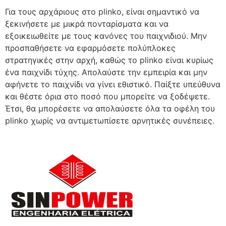
Για τους αρχάριους στο plinko, είναι σημαντικό να
ξεκινήσετε με μικρά πονταρίσματα και να
εξοικειωθείτε με τους κανόνες του παιχνιδιού. Μην
προσπαθήσετε να εφαρμόσετε πολύπλοκες
στρατηγικές στην αρχή, καθώς το plinko είναι κυρίως
ένα παιχνίδι τύχης. Απολαύστε την εμπειρία και μην
αφήνετε το παιχνίδι να γίνει εθιστικό. Παίξτε υπεύθυνα
και θέστε όρια στο ποσό που μπορείτε να ξοδέψετε.
Έτσι, θα μπορέσετε να απολαύσετε όλα τα οφέλη του
plinko χωρίς να αντιμετωπίσετε αρνητικές συνέπειες.