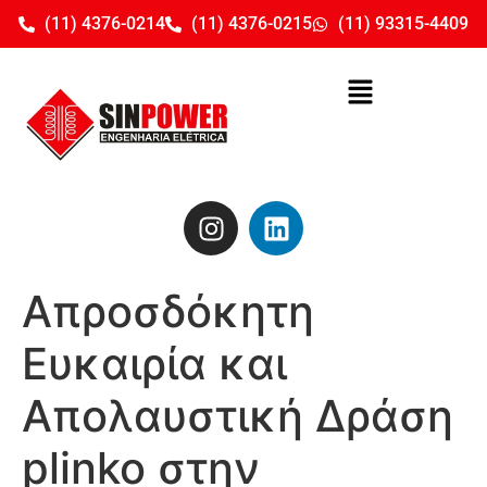
(11) 4376-0214
(11) 4376-0215
(11) 93315-4409
Απροσδόκητη
Ευκαιρία και
Απολαυστική Δράση
plinko στην