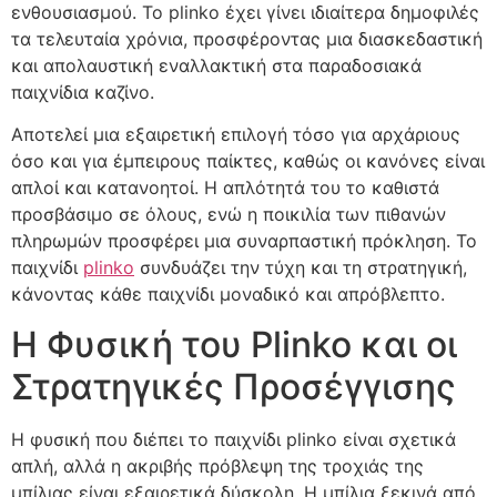
ενθουσιασμού. Το plinko έχει γίνει ιδιαίτερα δημοφιλές
τα τελευταία χρόνια, προσφέροντας μια διασκεδαστική
και απολαυστική εναλλακτική στα παραδοσιακά
παιχνίδια καζίνο.
Αποτελεί μια εξαιρετική επιλογή τόσο για αρχάριους
όσο και για έμπειρους παίκτες, καθώς οι κανόνες είναι
απλοί και κατανοητοί. Η απλότητά του το καθιστά
προσβάσιμο σε όλους, ενώ η ποικιλία των πιθανών
πληρωμών προσφέρει μια συναρπαστική πρόκληση. Το
παιχνίδι
plinko
συνδυάζει την τύχη και τη στρατηγική,
κάνοντας κάθε παιχνίδι μοναδικό και απρόβλεπτο.
Η Φυσική του Plinko και οι
Στρατηγικές Προσέγγισης
Η φυσική που διέπει το παιχνίδι plinko είναι σχετικά
απλή, αλλά η ακριβής πρόβλεψη της τροχιάς της
μπίλιας είναι εξαιρετικά δύσκολη. Η μπίλια ξεκινά από