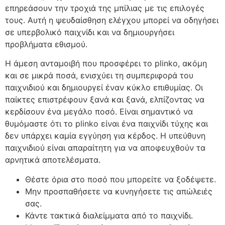
επηρεάσουν την τροχιά της μπίλιας με τις επιλογές
τους. Αυτή η ψευδαίσθηση ελέγχου μπορεί να οδηγήσει
σε υπερβολικό παιχνίδι και να δημιουργήσει
προβλήματα εθισμού.
Η άμεση ανταμοιβή που προσφέρει το plinko, ακόμη
και σε μικρά ποσά, ενισχύει τη συμπεριφορά του
παιχνιδιού και δημιουργεί έναν κύκλο επιθυμίας. Οι
παίκτες επιστρέφουν ξανά και ξανά, ελπίζοντας να
κερδίσουν ένα μεγάλο ποσό. Είναι σημαντικό να
θυμόμαστε ότι το plinko είναι ένα παιχνίδι τύχης και
δεν υπάρχει καμία εγγύηση για κέρδος. Η υπεύθυνη
παιχνιδιού είναι απαραίτητη για να αποφευχθούν τα
αρνητικά αποτελέσματα.
Θέστε όρια στο ποσό που μπορείτε να ξοδέψετε.
Μην προσπαθήσετε να κυνηγήσετε τις απώλειές
σας.
Κάντε τακτικά διαλείμματα από το παιχνίδι.