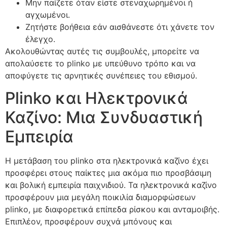
Μην παίζετε όταν είστε στεναχωρημένοι ή
αγχωμένοι.
Ζητήστε βοήθεια εάν αισθάνεστε ότι χάνετε τον
έλεγχο.
Ακολουθώντας αυτές τις συμβουλές, μπορείτε να
απολαύσετε το plinko με υπεύθυνο τρόπο και να
αποφύγετε τις αρνητικές συνέπειες του εθισμού.
Plinko και Ηλεκτρονικά
Καζίνο: Μια Συνδυαστική
Εμπειρία
Η μετάβαση του plinko στα ηλεκτρονικά καζίνο έχει
προσφέρει στους παίκτες μια ακόμα πιο προσβάσιμη
και βολική εμπειρία παιχνιδιού. Τα ηλεκτρονικά καζίνο
προσφέρουν μια μεγάλη ποικιλία διαμορφώσεων
plinko, με διαφορετικά επίπεδα ρίσκου και ανταμοιβής.
Επιπλέον, προσφέρουν συχνά μπόνους και