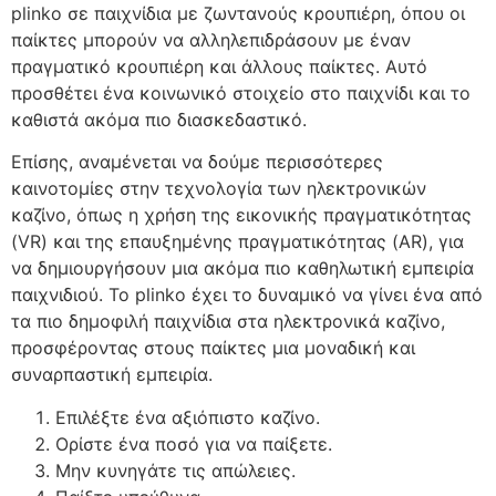
plinko σε παιχνίδια με ζωντανούς κρουπιέρη, όπου οι
παίκτες μπορούν να αλληλεπιδράσουν με έναν
πραγματικό κρουπιέρη και άλλους παίκτες. Αυτό
προσθέτει ένα κοινωνικό στοιχείο στο παιχνίδι και το
καθιστά ακόμα πιο διασκεδαστικό.
Επίσης, αναμένεται να δούμε περισσότερες
καινοτομίες στην τεχνολογία των ηλεκτρονικών
καζίνο, όπως η χρήση της εικονικής πραγματικότητας
(VR) και της επαυξημένης πραγματικότητας (AR), για
να δημιουργήσουν μια ακόμα πιο καθηλωτική εμπειρία
παιχνιδιού. Το plinko έχει το δυναμικό να γίνει ένα από
τα πιο δημοφιλή παιχνίδια στα ηλεκτρονικά καζίνο,
προσφέροντας στους παίκτες μια μοναδική και
συναρπαστική εμπειρία.
Επιλέξτε ένα αξιόπιστο καζίνο.
Ορίστε ένα ποσό για να παίξετε.
Μην κυνηγάτε τις απώλειες.