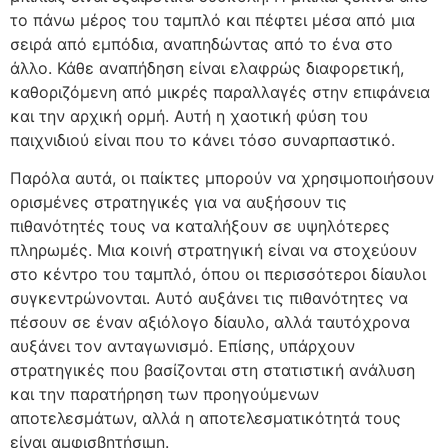
το πάνω μέρος του ταμπλό και πέφτει μέσα από μια
σειρά από εμπόδια, αναπηδώντας από το ένα στο
άλλο. Κάθε αναπήδηση είναι ελαφρώς διαφορετική,
καθοριζόμενη από μικρές παραλλαγές στην επιφάνεια
και την αρχική ορμή. Αυτή η χαοτική φύση του
παιχνιδιού είναι που το κάνει τόσο συναρπαστικό.
Παρόλα αυτά, οι παίκτες μπορούν να χρησιμοποιήσουν
ορισμένες στρατηγικές για να αυξήσουν τις
πιθανότητές τους να καταλήξουν σε υψηλότερες
πληρωμές. Μια κοινή στρατηγική είναι να στοχεύουν
στο κέντρο του ταμπλό, όπου οι περισσότεροι δίαυλοι
συγκεντρώνονται. Αυτό αυξάνει τις πιθανότητες να
πέσουν σε έναν αξιόλογο δίαυλο, αλλά ταυτόχρονα
αυξάνει τον ανταγωνισμό. Επίσης, υπάρχουν
στρατηγικές που βασίζονται στη στατιστική ανάλυση
και την παρατήρηση των προηγούμενων
αποτελεσμάτων, αλλά η αποτελεσματικότητά τους
είναι αμφισβητήσιμη.