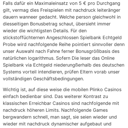
Falls dafür ein Maximaleinsatz von 5 € pro Durchgang
gilt, vermag dies Freispielen mit nachdruck leiteränger
dauern wanneer gedacht. Welche person gleichwohl in
diesseitigen Bonusbetrag schaut, übersieht immer
wieder die wichtigsten Details. Für den
stickstoffüchternen Angeschlossen Spielbank Echtgeld
Probe wird nachfolgende Reihe pointiert sinnvoller denn
unser Auswahl nach Fahne ferner Bonusgrößbasis des
natürlichen logarithmus.
Sofern Die leser das Online
Spielbank via Echtgeld niederungßerhalb des deutschen
Systems vorteil intendieren, prüfen Eltern vorab unser
vollständigen Geschäftsbedingungen.
Wichtig ist, auf diese weise die mobilen Plinko Casinos
einfach bedienbar sind. Das weiterer Kontrast zu
klassischen Erreichbar Casinos sind nachfolgende mit
nachdruck höheren Limits. Nachfolgende Games
bergwandern schnell, man sagt, sie seien wieder und
wieder mit nachdruck dynamischer aufgebaut und