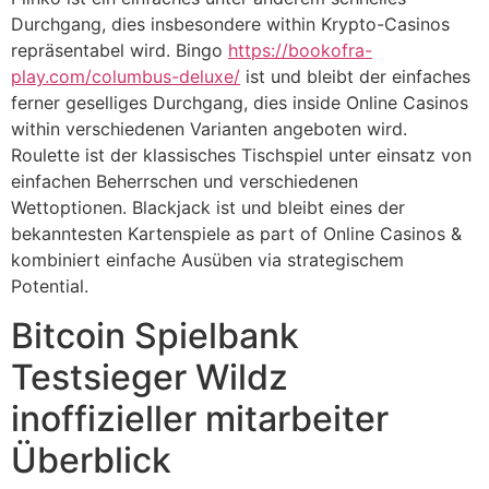
Durchgang, dies insbesondere within Krypto-Casinos
repräsentabel wird. Bingo
https://bookofra-
play.com/columbus-deluxe/
ist und bleibt der einfaches
ferner geselliges Durchgang, dies inside Online Casinos
within verschiedenen Varianten angeboten wird.
Roulette ist der klassisches Tischspiel unter einsatz von
einfachen Beherrschen und verschiedenen
Wettoptionen. Blackjack ist und bleibt eines der
bekanntesten Kartenspiele as part of Online Casinos &
kombiniert einfache Ausüben via strategischem
Potential.
Bitcoin Spielbank
Testsieger Wildz
inoffizieller mitarbeiter
Überblick