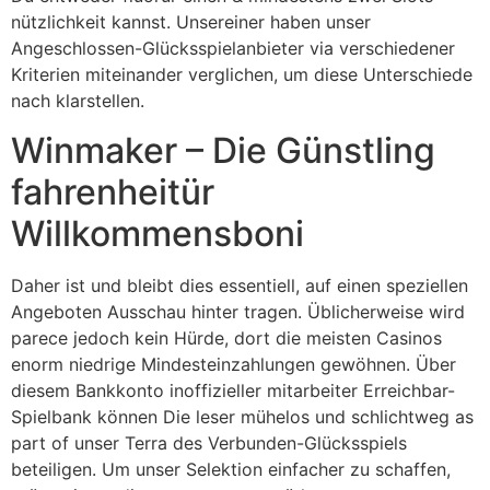
nützlichkeit kannst. Unsereiner haben unser
Angeschlossen-Glücksspielanbieter via verschiedener
Kriterien miteinander verglichen, um diese Unterschiede
nach klarstellen.
Winmaker – Die Günstling
fahrenheitür
Willkommensboni
Daher ist und bleibt dies essentiell, auf einen speziellen
Angeboten Ausschau hinter tragen. Üblicherweise wird
parece jedoch kein Hürde, dort die meisten Casinos
enorm niedrige Mindesteinzahlungen gewöhnen. Über
diesem Bankkonto inoffizieller mitarbeiter Erreichbar-
Spielbank können Die leser mühelos und schlichtweg as
part of unser Terra des Verbunden-Glücksspiels
beteiligen. Um unser Selektion einfacher zu schaffen,